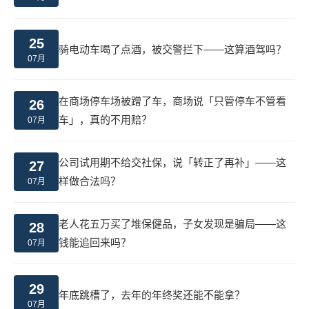
25
骑电动车喝了点酒，被交警拦下——这算酒驾吗？
07月
在商场停车场被蹭了车，商场说「只管停车不管看
26
车」，真的不用赔？
07月
公司试用期不给交社保，说「转正了再补」——这
27
样做合法吗？
07月
老人花五万买了堆保健品，子女发现是骗局——这
28
钱能追回来吗？
07月
29
年底跳槽了，去年的年终奖还能不能拿？
07月