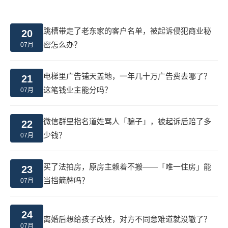
跳槽带走了老东家的客户名单，被起诉侵犯商业秘
20
密怎么办？
07月
电梯里广告铺天盖地，一年几十万广告费去哪了？
21
这笔钱业主能分吗？
07月
微信群里指名道姓骂人「骗子」，被起诉后赔了多
22
少钱？
07月
买了法拍房，原房主赖着不搬——「唯一住房」能
23
当挡箭牌吗？
07月
24
离婚后想给孩子改姓，对方不同意难道就没辙了？
07月