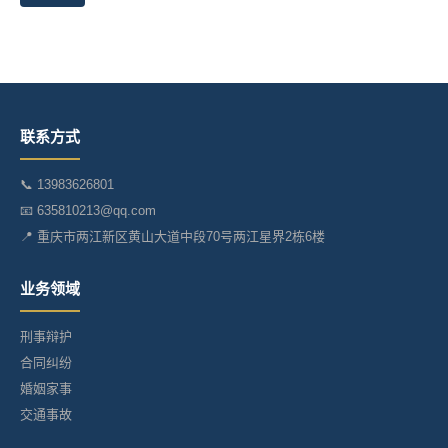
联系方式
📞 13983626801
📧 635810213@qq.com
📍 重庆市两江新区黄山大道中段70号两江星界2栋6楼
业务领域
刑事辩护
合同纠纷
婚姻家事
交通事故